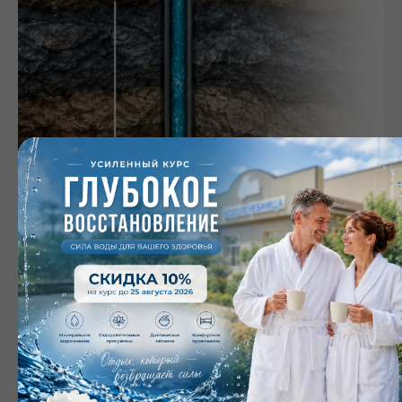
Глубина 1260 метров
ООО «Лечебно-оздоровительный комплекс «Великовечное»
функционирует на базе источника минеральной термальной
гидрокарбонатной хлоридно-натриевой воды, аналогов
которой нет в России. Для минеральных ванн используется
вода скважины № 7 с. Великовечное, добываемая с глубины