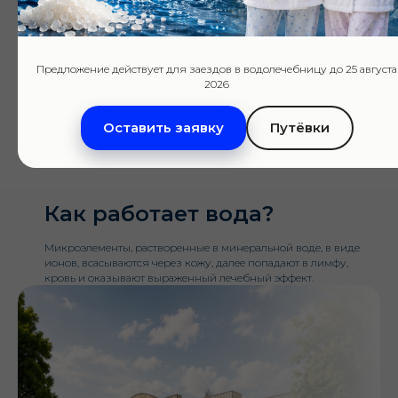
1260 м.
Состав воды
Предложение действует для заездов в водолечебницу до 25 августа
2026
Минеральная вода содержит ряд биологически активных
компонентов, таких как натрий, хлор, кремний, бор, йод, бром,
Оставить заявку
Путёвки
фтор, калий, магний, кальций и др. (в виде соответствующих
кислот), обладает щелочной реакцией среды.
Как работает вода?
Микроэлементы, растворенные в минеральной воде, в виде
ионов, всасываются через кожу, далее попадают в лимфу,
кровь и оказывают выраженный лечебный эффект.