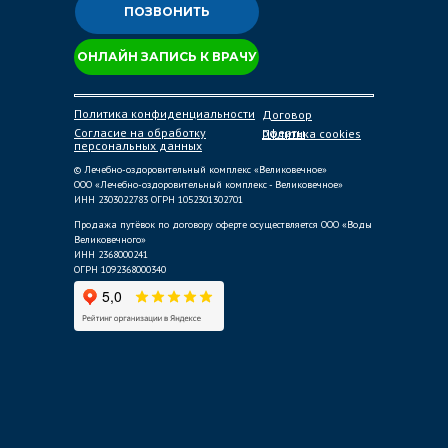
ПОЗВОНИТЬ
ОНЛАЙН ЗАПИСЬ К ВРАЧУ
Политика конфиденциальности
Договор
Согласие на обработку
оферты
Политика cookies
персональных данных
© Лечебно-оздоровительный комплекс «Великовечное»
ООО «Лечебно-оздоровительный комплекс - Великовечное»
ИНН 2303022783 ОГРН 1052301302701
Продажа путёвок по договору оферте осуществляется ООО «Воды
Великовечного»
ИНН 2368000241
ОГРН 1092368000340