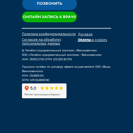
ПОЗВОНИТЬ
ОНЛАЙН ЗАПИСЬ К ВРАЧУ
Политика конфиденциальности
Договор
Согласие на обработку
оферты
Политика cookies
персональных данных
© Лечебно-оздоровительный комплекс «Великовечное»
ООО «Лечебно-оздоровительный комплекс - Великовечное»
ИНН 2303022783 ОГРН 1052301302701
Продажа путёвок по договору оферте осуществляется ООО «Воды
Великовечного»
ИНН 2368000241
ОГРН 1092368000340