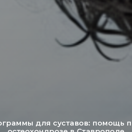
граммы для суставов: помощь пр
остеохондрозе в Ставрополе