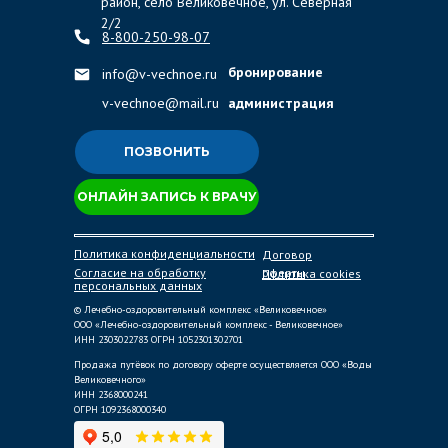
район, село Великовечное, ул. Северная
2/2
8-800-250-98-07
бронирование
info@v-vechnoe.ru
v-vechnoe@mail.ru
администрация
ПОЗВОНИТЬ
ОНЛАЙН ЗАПИСЬ К ВРАЧУ
Политика конфиденциальности
Договор
Согласие на обработку
оферты
Политика cookies
персональных данных
© Лечебно-оздоровительный комплекс «Великовечное»
ООО «Лечебно-оздоровительный комплекс - Великовечное»
ИНН 2303022783 ОГРН 1052301302701
Продажа путёвок по договору оферте осуществляется ООО «Воды
Великовечного»
ИНН 2368000241
ОГРН 1092368000340